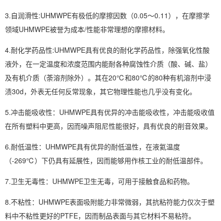
3.自润滑性:UHMWPE有极低的摩擦因数（0.05～0.11），在摩擦学
领域UHMWPE被誉为成本/性能非常理想的摩擦材料。
4.耐化学药品性:UHMWPE具有优良的耐化学药品性，除强氧化性酸
液外，在一定温度和浓度范围内能耐各种腐蚀性介质（酸、碱、盐）
及有机介质（荼溶剂除外）。其在20℃和80℃的80种有机溶剂中浸
渍30d，外表无任何反常现象，其它物理性能也几乎没有变化。
5.冲击能吸收性：UHMWPE具有优异的冲击能吸收性，冲击能吸收值
在所有塑料中更高，因而噪声阻尼性能很好，具有优良的削音效果。
6.耐低温性：UHMWPE具有优异的耐低温性，在液氦温度
（-269℃）下仍具有延展性，因而能够用作核工业的耐低温部件。
7.卫生无毒性：UHMWPE卫生无毒，可用于接触食品和药物。
8.不粘性：UHMWPE表面吸附能力非常微弱，其抗粘符能力仅次于塑
料中不粘性更好的PTFE，因而制品表面与其它材料不易粘符。