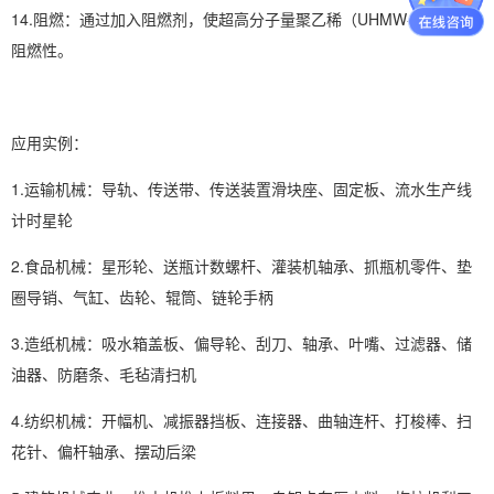
14.阻燃：通过加入阻燃剂，使超高分子量聚乙稀（UHMW-PE）具有
阻燃性。
应用实例：
1.运输机械：导轨、传送带、传送装置滑块座、固定板、流水生产线
计时星轮
2.食品机械：星形轮、送瓶计数螺杆、灌装机轴承、抓瓶机零件、垫
圈导销、气缸、齿轮、辊筒、链轮手柄
3.造纸机械：吸水箱盖板、偏导轮、刮刀、轴承、叶嘴、过滤器、储
油器、防磨条、毛毡清扫机
4.纺织机械：开幅机、减振器挡板、连接器、曲轴连杆、打梭棒、扫
花针、偏杆轴承、摆动后梁