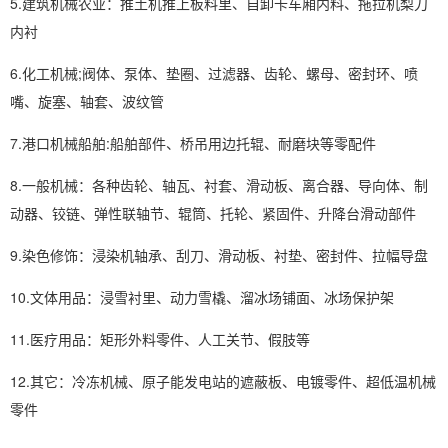
5.建筑机械农业：推土机推上板料里、自卸卡车厢内料、拖拉机梨刀
内衬
6.化工机械;阀体、泵体、垫圈、过滤器、齿轮、螺母、密封环、喷
嘴、旋塞、轴套、波纹管
7.港口机械船舶:船舶部件、桥吊用边托辊、耐磨块等零配件
8.一般机械：各种齿轮、轴瓦、衬套、滑动板、离合器、导向体、制
动器、铰链、弹性联轴节、辊筒、托轮、紧固件、升降台滑动部件
9.染色修饰：浸染机轴承、刮刀、滑动板、衬垫、密封件、拉幅导盘
10.文体用品：浸雪衬里、动力雪橇、溜冰场铺面、冰场保护架
11.医疗用品：矩形外料零件、人工关节、假肢等
12.其它：冷冻机械、原子能发电站的遮蔽板、电镀零件、超低温机械
零件